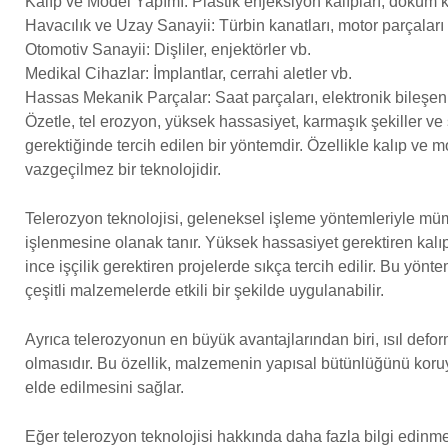
Kalıp ve Model Yapımı: Plastik enjeksiyon kalıpları, döküm ka
Havacılık ve Uzay Sanayii: Türbin kanatları, motor parçaları
Otomotiv Sanayii: Dişliler, enjektörler vb.
Medikal Cihazlar: İmplantlar, cerrahi aletler vb.
Hassas Mekanik Parçalar: Saat parçaları, elektronik bileşenl
Özetle, tel erozyon, yüksek hassasiyet, karmaşık şekiller ve
gerektiğinde tercih edilen bir yöntemdir. Özellikle kalıp ve 
vazgeçilmez bir teknolojidir.
Telerozyon teknolojisi, geleneksel işleme yöntemleriyle m
işlenmesine olanak tanır. Yüksek hassasiyet gerektiren kalıp
ince işçilik gerektiren projelerde sıkça tercih edilir. Bu yönt
çeşitli malzemelerde etkili bir şekilde uygulanabilir.
Ayrıca telerozyonun en büyük avantajlarından biri, ısıl d
olmasıdır. Bu özellik, malzemenin yapısal bütünlüğünü koruy
elde edilmesini sağlar.
Eğer telerozyon teknolojisi hakkında daha fazla bilgi edinm