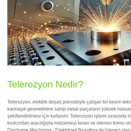
Telerozyon Nedir?
Telerozyon
, elektrik deşarj prensibiyle çalışan bir kesim tekn
karmaşık geometrilere sahip metal parçaların yüksek hassas
şekillendirilmesi için kullanılır. Telerozyon işlemi sırasında inc
kıvılcımları aracılığıyla malzemeyi keser ve istenen formu ol
Discharge Machining - Elektriksel Boşaltma ile İşleme) olara