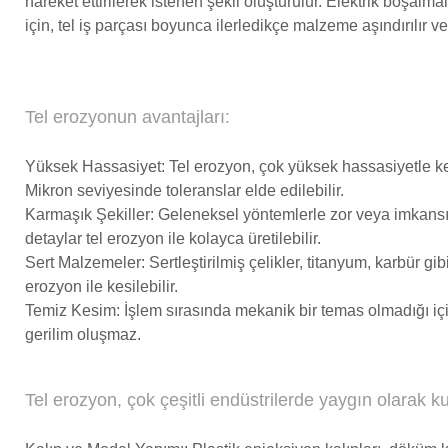
hareket ettirilerek istenen şekil oluşturulur. Elektrik boşalmal
için, tel iş parçası boyunca ilerledikçe malzeme aşındırılır 
Tel erozyonun avantajları:
Yüksek Hassasiyet: Tel erozyon, çok yüksek hassasiyetle k
Mikron seviyesinde toleranslar elde edilebilir.
Karmaşık Şekiller: Geleneksel yöntemlerle zor veya imkansı
detaylar tel erozyon ile kolayca üretilebilir.
Sert Malzemeler: Sertleştirilmiş çelikler, titanyum, karbür gi
erozyon ile kesilebilir.
Temiz Kesim: İşlem sırasında mekanik bir temas olmadığı iç
gerilim oluşmaz.
Tel erozyon, çok çeşitli endüstrilerde yaygın olarak kul